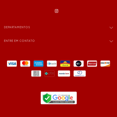
DEPARTAMENTOS
ENTRE EM CONTATO