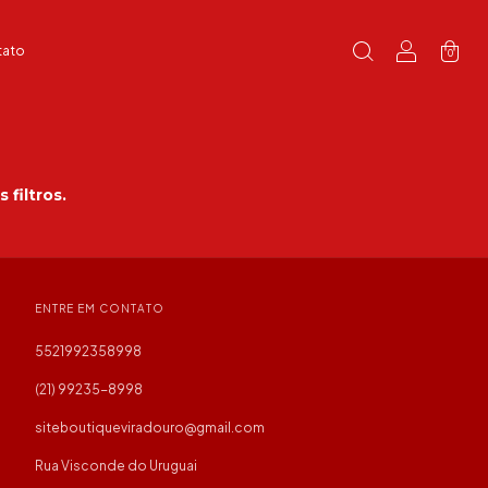
tato
0
filtros.
ENTRE EM CONTATO
5521992358998
(21) 99235-8998
siteboutiqueviradouro@gmail.com
Rua Visconde do Uruguai