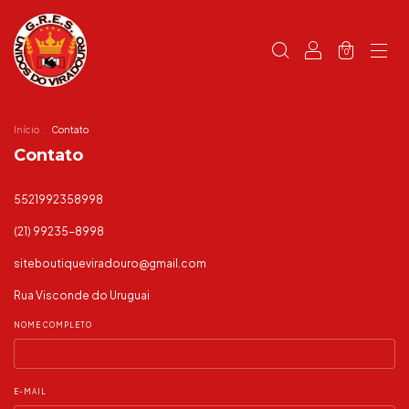
0
Início
.
Contato
Contato
5521992358998
(21) 99235-8998
siteboutiqueviradouro@gmail.com
Rua Visconde do Uruguai
NOME COMPLETO
E-MAIL